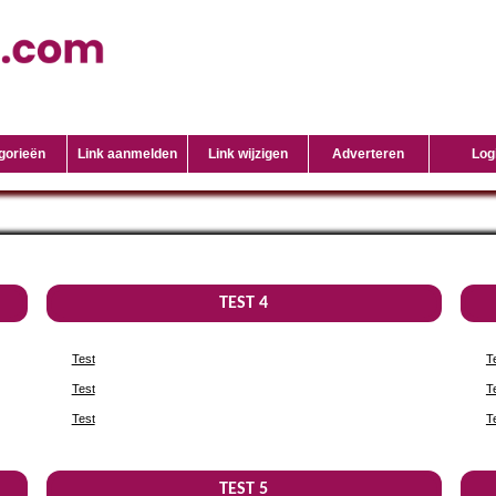
gorieën
Link aanmelden
Link wijzigen
Adverteren
Log
TEST 4
Test
T
Test
T
Test
T
TEST 5