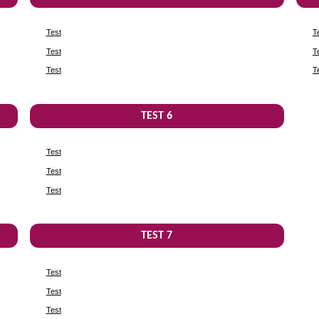
Test
T
Test
T
Test
T
TEST 6
Test
Test
Test
TEST 7
Test
Test
Test