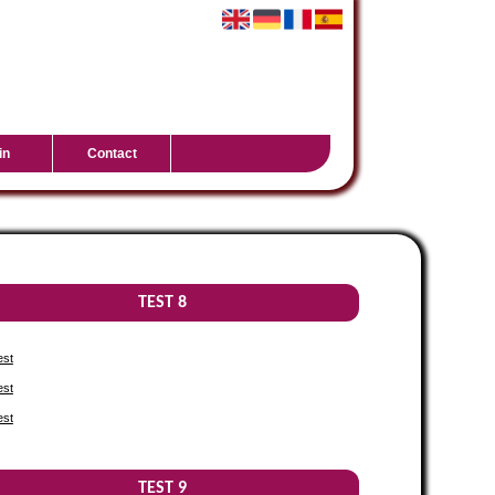
in
Contact
TEST 8
est
est
est
TEST 9