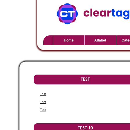
Home
Alfabet
Cate
TEST
Test
Test
Test
TEST 10